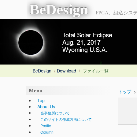
BeDesign
FPGA、組込シ
BeDesign
/
Download
/
ファイル一覧
Menu
トップ
>
Top
About Us
当事務所について
このサイトの作成方法について
Profile
Column