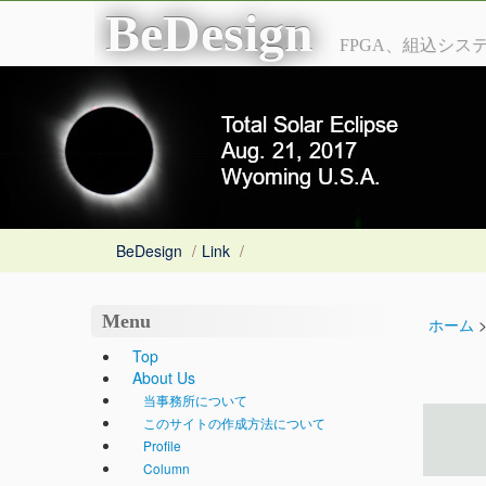
BeDesign
FPGA、組込シ
BeDesign
/
Link
/
Menu
ホーム
Top
About Us
当事務所について
このサイトの作成方法について
Profile
Column