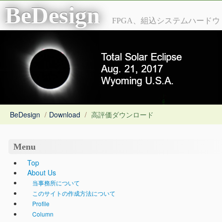
BeDesign
FPGA、組込システムハードウ
ェア全般の受託開発
BeDesign
/
Download
/
高評価ダウンロード
Menu
Top
About Us
当事務所について
このサイトの作成方法について
Profile
Column