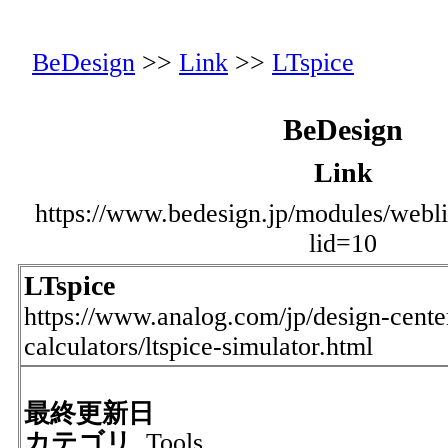
BeDesign
>>
Link
>>
LTspice
BeDesign
Link
https://www.bedesign.jp/modules/webli
lid=10
LTspice
https://www.analog.com/jp/design-cente
calculators/ltspice-simulator.html
最終更新日
カテゴリ
Tools